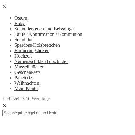
🗙
Ostern
Baby
Schnullerketten und Beissringe
Taufe / Konfirmation / Kommunion
Schulkind
Spardose/Holzbrettchen
Erinnerungsboxen
Hochzeit
Namensschilder/Türschilder
Musselintücher
Geschenksets
Papeterie
Weihnachten
Mein Konto
Lieferzeit 7-10 Werktage
🗙