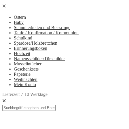
🗙
Ostern
Baby
Schnullerketten und Beissringe
Taufe / Konfirmation / Kommunion
Schulkind
Spardose/Holzbrettchen
Erinnerungsboxen
Hochzeit
Namensschilder/Türschilder
Musselintücher
Geschenksets
Papeterie
Weihnachten
Mein Konto
Lieferzeit 7-10 Werktage
🗙