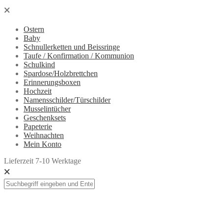
🗙
Ostern
Baby
Schnullerketten und Beissringe
Taufe / Konfirmation / Kommunion
Schulkind
Spardose/Holzbrettchen
Erinnerungsboxen
Hochzeit
Namensschilder/Türschilder
Musselintücher
Geschenksets
Papeterie
Weihnachten
Mein Konto
Lieferzeit 7-10 Werktage
🗙