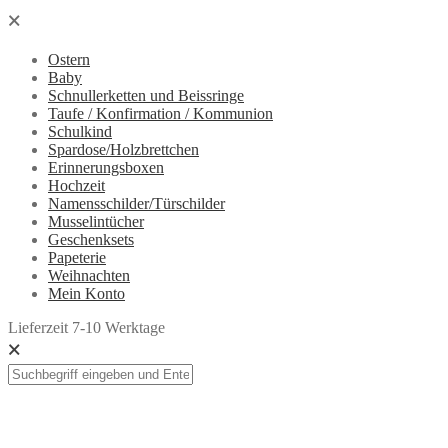
🗙
Ostern
Baby
Schnullerketten und Beissringe
Taufe / Konfirmation / Kommunion
Schulkind
Spardose/Holzbrettchen
Erinnerungsboxen
Hochzeit
Namensschilder/Türschilder
Musselintücher
Geschenksets
Papeterie
Weihnachten
Mein Konto
Lieferzeit 7-10 Werktage
🗙